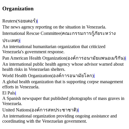
Organization
Reuters
(
รอยเตอร์
)
ℹ️
The news agency reporting on the situation in Venezuela.
International Rescue Committee
(
คณะกรรมการกู้ภัยระหว่าง
ประเทศ
)
ℹ️
An international humanitarian organization that criticized
Venezuela's government response.
Pan American Health Organization
(
องค์การอนามัยแพนอเมริกัน
)
ℹ️
An international public health agency whose advisor warned about
health risks in Venezuelan shelters.
World Health Organization
(
องค์การอนามัยโลก
)
ℹ️
A global health organization that is supporting corpse management
efforts in Venezuela.
El País
ℹ️
A Spanish newspaper that published photographs of mass graves in
Venezuela.
United Nations
(
องค์การสหประชาชาติ
)
ℹ️
An international organization providing ongoing assistance and
coordinating with the Venezuelan government.