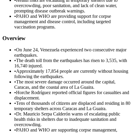
•
Health risks are escalating in temporary shelters due to
overcrowding, poor sanitation, and lack of clean water,
prompting disease outbreak warnings.
•
PAHO and WHO are providing support for corpse
management and disease control, including targeted
vaccination programs.
Overview
•
On June 24, Venezuela experienced two consecutive major
earthquakes.
•
The death toll from the earthquakes has risen to 3,535, with
16,740 injured.
•
Approximately 17,854 people are currently without housing
following the earthquakes.
•
The most severe damage occurred around the capital,
Caracas, and the coastal area of La Guaira.
•
Horche Rodríguez reported official figures for casualties and
displacement.
•
Tens of thousands of citizens are displaced and residing in 80
temporary shelters across Caracas and La Guaira.
•
Dr. Mauricio Serpa Calderón warns of escalating public
health risks in shelters due to inadequate sanitation and
overcrowding.
•
PAHO and WHO are supporting corpse management,