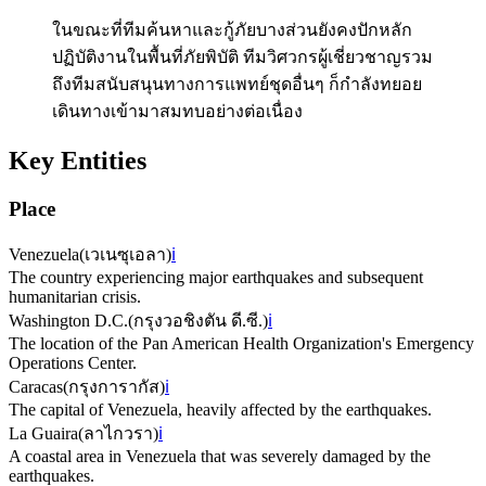
ในขณะที่ทีมค้นหาและกู้ภัยบางส่วนยังคงปักหลัก
ปฏิบัติงานในพื้นที่ภัยพิบัติ ทีมวิศวกรผู้เชี่ยวชาญรวม
ถึงทีมสนับสนุนทางการแพทย์ชุดอื่นๆ ก็กำลังทยอย
เดินทางเข้ามาสมทบอย่างต่อเนื่อง
Key Entities
Place
Venezuela
(
เวเนซุเอลา
)
ℹ️
The country experiencing major earthquakes and subsequent
humanitarian crisis.
Washington D.C.
(
กรุงวอชิงตัน ดี.ซี.
)
ℹ️
The location of the Pan American Health Organization's Emergency
Operations Center.
Caracas
(
กรุงการากัส
)
ℹ️
The capital of Venezuela, heavily affected by the earthquakes.
La Guaira
(
ลาไกวรา
)
ℹ️
A coastal area in Venezuela that was severely damaged by the
earthquakes.