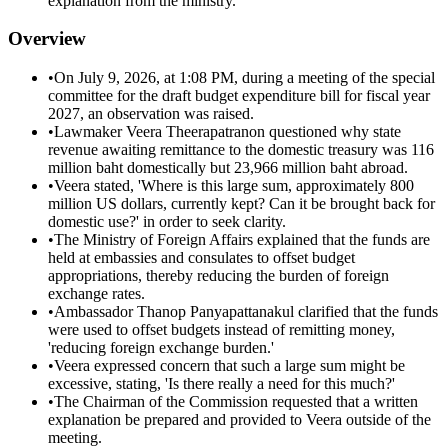
explanation from the ministry.
Overview
•
On July 9, 2026, at 1:08 PM, during a meeting of the special
committee for the draft budget expenditure bill for fiscal year
2027, an observation was raised.
•
Lawmaker Veera Theerapatranon questioned why state
revenue awaiting remittance to the domestic treasury was 116
million baht domestically but 23,966 million baht abroad.
•
Veera stated, 'Where is this large sum, approximately 800
million US dollars, currently kept? Can it be brought back for
domestic use?' in order to seek clarity.
•
The Ministry of Foreign Affairs explained that the funds are
held at embassies and consulates to offset budget
appropriations, thereby reducing the burden of foreign
exchange rates.
•
Ambassador Thanop Panyapattanakul clarified that the funds
were used to offset budgets instead of remitting money,
'reducing foreign exchange burden.'
•
Veera expressed concern that such a large sum might be
excessive, stating, 'Is there really a need for this much?'
•
The Chairman of the Commission requested that a written
explanation be prepared and provided to Veera outside of the
meeting.