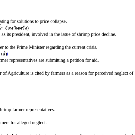
ing for solutions to price collapse.
้ำ จังหวัดตรัง
)
s its president, involved in the issue of shrimp price decline.
r to the Prime Minister regarding the current crisis.
ณ์
)
ℹ️
mer representatives are submitting a petition for aid.
r of Agriculture is cited by farmers as a reason for perceived neglect of
hrimp farmer representatives.
rmers for alleged neglect.