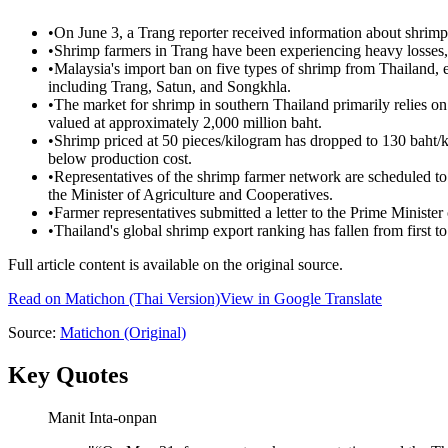
•
On June 3, a Trang reporter received information about shrimp 
•
Shrimp farmers in Trang have been experiencing heavy losses,
•
Malaysia's import ban on five types of shrimp from Thailand, e
including Trang, Satun, and Songkhla.
•
The market for shrimp in southern Thailand primarily relies on
valued at approximately 2,000 million baht.
•
Shrimp priced at 50 pieces/kilogram has dropped to 130 baht/k
below production cost.
•
Representatives of the shrimp farmer network are scheduled to 
the Minister of Agriculture and Cooperatives.
•
Farmer representatives submitted a letter to the Prime Ministe
•
Thailand's global shrimp export ranking has fallen from first 
Full article content is available on the original source.
Read on
Matichon
(Thai Version)
View in Google Translate
Source:
Matichon
(Original)
Key Quotes
Manit Inta-onpan