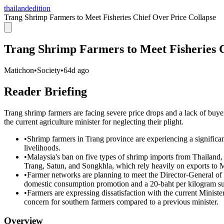
thailandedition
Trang Shrimp Farmers to Meet Fisheries Chief Over Price Collapse
Trang Shrimp Farmers to Meet Fisheries C
Matichon
•
Society
•
64d ago
Reader Briefing
Trang shrimp farmers are facing severe price drops and a lack of buye
the current agriculture minister for neglecting their plight.
•
Shrimp farmers in Trang province are experiencing a significan
livelihoods.
•
Malaysia's ban on five types of shrimp imports from Thailand, ef
Trang, Satun, and Songkhla, which rely heavily on exports to 
•
Farmer networks are planning to meet the Director-General of Fi
domestic consumption promotion and a 20-baht per kilogram su
•
Farmers are expressing dissatisfaction with the current Ministe
concern for southern farmers compared to a previous minister.
Overview