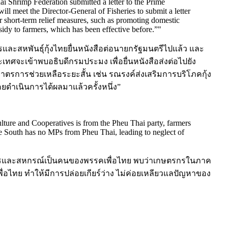
i Shrimp Federation submitted a letter to the Prime
ill meet the Director-General of Fisheries to submit a letter
r short-term relief measures, such as promoting domestic
idy to farmers, which has been effective before.”
"
รและสหพันธุ์กุ้งไทยยื่นหนังสือต่อนายกรัฐมนตรีไปแล้ว และ
วประเทศจะเข้าพบอธิบดีกรมประมง เพื่อยื่นหนังสือส่งต่อไปยัง
ตรการช่วยเหลือระยะสั้น เช่น รณรงค์ส่งเสริมการบริโภคกุ้ง
ดำเนินการได้ผลมาแล้วครั้งหนึ่ง”
ulture and Cooperatives is from the Pheu Thai party, farmers
 the South has no MPs from Pheu Thai, leading to neglect of
กษตรและสหกรณ์เป็นคนของพรรคเพื่อไทย พบว่าเกษตรกรในภาค
ื่อไทย ทำให้มีการปล่อยเกียร์ว่าง ไม่ค่อยเหลียวแลปัญหาของ