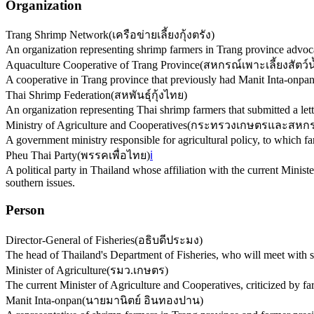
Organization
Trang Shrimp Network
(
เครือข่ายเลี้ยงกุ้งตรัง
)
An organization representing shrimp farmers in Trang province advocat
Aquaculture Cooperative of Trang Province
(
สหกรณ์เพาะเลี้ยงสัตว์น
A cooperative in Trang province that previously had Manit Inta-onpan a
Thai Shrimp Federation
(
สหพันธุ์กุ้งไทย
)
An organization representing Thai shrimp farmers that submitted a lette
Ministry of Agriculture and Cooperatives
(
กระทรวงเกษตรและสหกร
A government ministry responsible for agricultural policy, to which far
Pheu Thai Party
(
พรรคเพื่อไทย
)
ℹ️
A political party in Thailand whose affiliation with the current Ministe
southern issues.
Person
Director-General of Fisheries
(
อธิบดีประมง
)
The head of Thailand's Department of Fisheries, who will meet with s
Minister of Agriculture
(
รมว.เกษตร
)
The current Minister of Agriculture and Cooperatives, criticized by fa
Manit Inta-onpan
(
นายมานิตย์ อินทองปาน
)