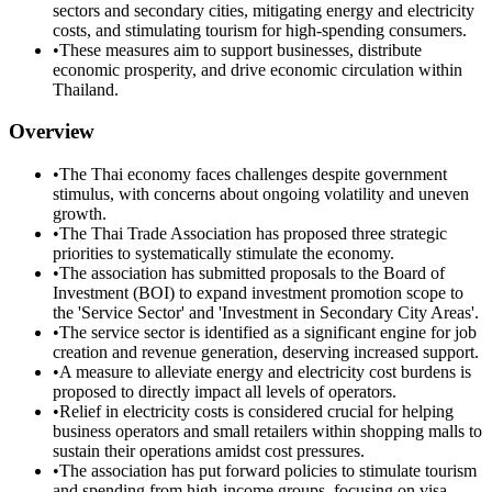
sectors and secondary cities, mitigating energy and electricity
costs, and stimulating tourism for high-spending consumers.
•
These measures aim to support businesses, distribute
economic prosperity, and drive economic circulation within
Thailand.
Overview
•
The Thai economy faces challenges despite government
stimulus, with concerns about ongoing volatility and uneven
growth.
•
The Thai Trade Association has proposed three strategic
priorities to systematically stimulate the economy.
•
The association has submitted proposals to the Board of
Investment (BOI) to expand investment promotion scope to
the 'Service Sector' and 'Investment in Secondary City Areas'.
•
The service sector is identified as a significant engine for job
creation and revenue generation, deserving increased support.
•
A measure to alleviate energy and electricity cost burdens is
proposed to directly impact all levels of operators.
•
Relief in electricity costs is considered crucial for helping
business operators and small retailers within shopping malls to
sustain their operations amidst cost pressures.
•
The association has put forward policies to stimulate tourism
and spending from high-income groups, focusing on visa