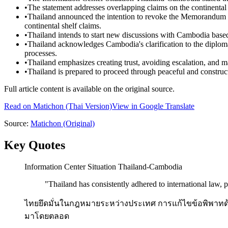
•
The statement addresses overlapping claims on the continenta
•
Thailand announced the intention to revoke the Memorandum
continental shelf claims.
•
Thailand intends to start new discussions with Cambodia ba
•
Thailand acknowledges Cambodia's clarification to the diplo
processes.
•
Thailand emphasizes creating trust, avoiding escalation, and m
•
Thailand is prepared to proceed through peaceful and construct
Full article content is available on the original source.
Read on
Matichon
(Thai Version)
View in Google Translate
Source:
Matichon
(Original)
Key Quotes
Information Center Situation Thailand-Cambodia
"
Thailand has consistently adhered to international law, 
ไทยยึดมั่นในกฎหมายระหว่างประเทศ การแก้ไขข้อพิพาทด้วย
มาโดยตลอด