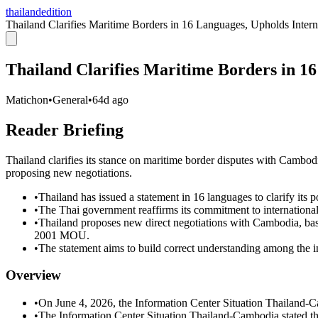
thailandedition
Thailand Clarifies Maritime Borders in 16 Languages, Upholds Inter
Thailand Clarifies Maritime Borders in 1
Matichon
•
General
•
64d ago
Reader Briefing
Thailand clarifies its stance on maritime border disputes with Cambod
proposing new negotiations.
•
Thailand has issued a statement in 16 languages to clarify its
•
The Thai government reaffirms its commitment to international 
•
Thailand proposes new direct negotiations with Cambodia, ba
2001 MOU.
•
The statement aims to build correct understanding among the i
Overview
•
On June 4, 2026, the Information Center Situation Thailand-C
•
The Information Center Situation Thailand-Cambodia stated tha