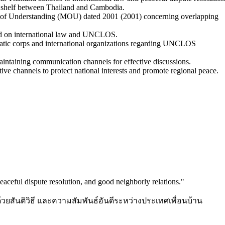
l shelf between Thailand and Cambodia.
 of Understanding (MOU) dated 2001 (2001) concerning overlapping
sed on international law and UNCLOS.
matic corps and international organizations regarding UNCLOS
aintaining communication channels for effective discussions.
ive channels to protect national interests and promote regional peace.
peaceful dispute resolution, and good neighborly relations.
"
สันติวิธี และความสัมพันธ์อันดีระหว่างประเทศเพื่อนบ้าน