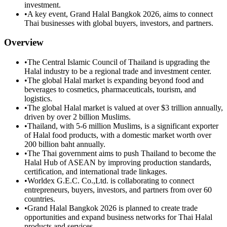
investment.
•
A key event, Grand Halal Bangkok 2026, aims to connect
Thai businesses with global buyers, investors, and partners.
Overview
•
The Central Islamic Council of Thailand is upgrading the
Halal industry to be a regional trade and investment center.
•
The global Halal market is expanding beyond food and
beverages to cosmetics, pharmaceuticals, tourism, and
logistics.
•
The global Halal market is valued at over $3 trillion annually,
driven by over 2 billion Muslims.
•
Thailand, with 5-6 million Muslims, is a significant exporter
of Halal food products, with a domestic market worth over
200 billion baht annually.
•
The Thai government aims to push Thailand to become the
Halal Hub of ASEAN by improving production standards,
certification, and international trade linkages.
•
Worldex G.E.C. Co.,Ltd. is collaborating to connect
entrepreneurs, buyers, investors, and partners from over 60
countries.
•
Grand Halal Bangkok 2026 is planned to create trade
opportunities and expand business networks for Thai Halal
products and services.