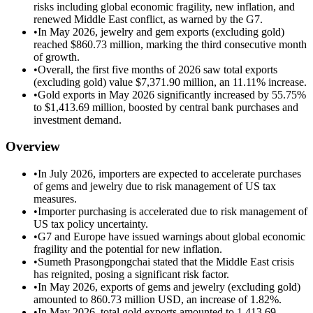
risks including global economic fragility, new inflation, and
renewed Middle East conflict, as warned by the G7.
•
In May 2026, jewelry and gem exports (excluding gold)
reached $860.73 million, marking the third consecutive month
of growth.
•
Overall, the first five months of 2026 saw total exports
(excluding gold) value $7,371.90 million, an 11.11% increase.
•
Gold exports in May 2026 significantly increased by 55.75%
to $1,413.69 million, boosted by central bank purchases and
investment demand.
Overview
•
In July 2026, importers are expected to accelerate purchases
of gems and jewelry due to risk management of US tax
measures.
•
Importer purchasing is accelerated due to risk management of
US tax policy uncertainty.
•
G7 and Europe have issued warnings about global economic
fragility and the potential for new inflation.
•
Sumeth Prasongpongchai stated that the Middle East crisis
has reignited, posing a significant risk factor.
•
In May 2026, exports of gems and jewelry (excluding gold)
amounted to 860.73 million USD, an increase of 1.82%.
•
In May 2026, total gold exports amounted to 1,413.69