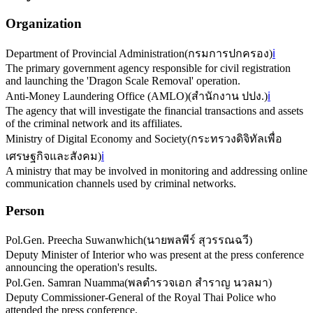
Organization
Department of Provincial Administration
(
กรมการปกครอง
)
ℹ️
The primary government agency responsible for civil registration
and launching the 'Dragon Scale Removal' operation.
Anti-Money Laundering Office (AMLO)
(
สำนักงาน ปปง.
)
ℹ️
The agency that will investigate the financial transactions and assets
of the criminal network and its affiliates.
Ministry of Digital Economy and Society
(
กระทรวงดิจิทัลเพื่อ
เศรษฐกิจและสังคม
)
ℹ️
A ministry that may be involved in monitoring and addressing online
communication channels used by criminal networks.
Person
Pol.Gen. Preecha Suwanwhich
(
นายพลพีร์ สุวรรณฉวี
)
Deputy Minister of Interior who was present at the press conference
announcing the operation's results.
Pol.Gen. Samran Nuamma
(
พลตำรวจเอก สำราญ นวลมา
)
Deputy Commissioner-General of the Royal Thai Police who
attended the press conference.