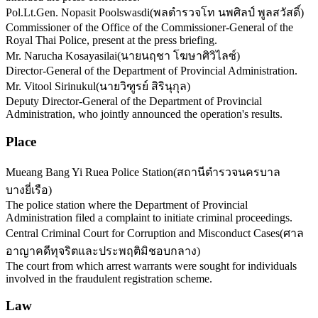
Pol.Lt.Gen. Nopasit Poolswasdi
(
พลตำรวจโท นพศิลป์ พูลสวัสดิ์
)
Commissioner of the Office of the Commissioner-General of the
Royal Thai Police, present at the press briefing.
Mr. Narucha Kosayasilai
(
นายนฤชา โฆษาศิวิไลซ์
)
Director-General of the Department of Provincial Administration.
Mr. Vitool Sirinukul
(
นายวิฑูรย์ สิรินุกุล
)
Deputy Director-General of the Department of Provincial
Administration, who jointly announced the operation's results.
Place
Mueang Bang Yi Ruea Police Station
(
สถานีตำรวจนครบาล
บางยี่เรือ
)
The police station where the Department of Provincial
Administration filed a complaint to initiate criminal proceedings.
Central Criminal Court for Corruption and Misconduct Cases
(
ศาล
อาญาคดีทุจริตและประพฤติมิชอบกลาง
)
The court from which arrest warrants were sought for individuals
involved in the fraudulent registration scheme.
Law