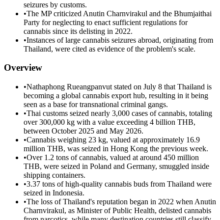
seizures by customs.
•
The MP criticized Anutin Charnvirakul and the Bhumjaithai
Party for neglecting to enact sufficient regulations for
cannabis since its delisting in 2022.
•
Instances of large cannabis seizures abroad, originating from
Thailand, were cited as evidence of the problem's scale.
Overview
•
Nathaphong Rueangpanvut stated on July 8 that Thailand is
becoming a global cannabis export hub, resulting in it being
seen as a base for transnational criminal gangs.
•
Thai customs seized nearly 3,000 cases of cannabis, totaling
over 300,000 kg with a value exceeding 4 billion THB,
between October 2025 and May 2026.
•
Cannabis weighing 23 kg, valued at approximately 16.9
million THB, was seized in Hong Kong the previous week.
•
Over 1.2 tons of cannabis, valued at around 450 million
THB, were seized in Poland and Germany, smuggled inside
shipping containers.
•
3.37 tons of high-quality cannabis buds from Thailand were
seized in Indonesia.
•
The loss of Thailand's reputation began in 2022 when Anutin
Charnvirakul, as Minister of Public Health, delisted cannabis
from narcotics, while many destination countries still classify