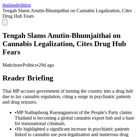
thailandedition
Tengah Slams Anutin-Bhumjaithai on Cannabis Legalization, Cites
Drug Hub Fears
Tengah Slams Anutin-Bhumjaithai on
Cannabis Legalization, Cites Drug Hub
Fears
Matichon
•
Politics
•
29d ago
Reader Briefing
Thai MP accuses government of turning the country into a drug hub
due to lax cannabis regulation, citing a surge in psychiatric patients
and drug seizures.
•
MP Nathaphong Rueangpanvut of the People's Party claims
Thailand is becoming a global cannabis export hub and a base
for transnational criminals.
•
He highlighted a significant increase in psychiatric patients
linked to cannabis use post-legalization and numerous drug