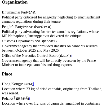
Organization
Bhumjaithai Party
(
ภท.
)
ℹ️
Political party criticized for allegedly neglecting to enact sufficient
cannabis regulations during their tenure.
People's Party
(
พรรคประชาชน
)
Political party advocating for stricter cannabis regulations, whose
MP Nathaphong Rueangpanvut delivered the critique.
Customs Department
(
กรมศุลกากร
)
Government agency that provided statistics on cannabis seizures
between October 2025 and May 2026.
Office of the Narcotics Control Board
(
ป.ป.ส.
)
ℹ️
Government agency that will be directly overseen by the Prime
Minister to intercept cannabis and drug exports.
Place
Hong Kong
(
ฮ่องกง
)
ℹ️
Location where 23 kg of dried cannabis, originating from Thailand,
was seized.
Poland
(
โปแลนด์
)
ℹ️
Location where over 1.2 tons of cannabis, smuggled in containers