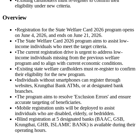
•
Existing cardholders must re-register to confirm their
eligibility under new criteria.
Overview
•
Registration for the State Welfare Card 2026 program opens
on June 4, 2026, and ends on June 21, 2026.
•
The State Welfare Card 2026 program aims to assist low-
income individuals who meet the target criteria.
•
The current registration drive is urgent to address low-
income individuals missing from the previous welfare
program and to align with current economic conditions.
•
Existing state welfare cardholders must re-register to confirm
their eligibility for the new program.
•
Individuals without smartphones can register through
websites, Krungthai Bank ATMs, or at designated bank
branches.
•
The program aims to resolve 'Exclusion Errors' and ensure
accurate targeting of beneficiaries.
•
Mobile registration units will be deployed to assist
individuals who are disabled, elderly, or bedridden.
•
Blind registration at 5 designated banks (BAAC, GSB,
Krungthai, GHB, ISLAMIC BANK) is available during their
operating hours.