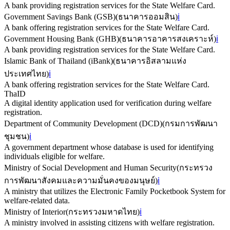
A bank providing registration services for the State Welfare Card.
Government Savings Bank (GSB)
(
ธนาคารออมสิน
)
ℹ️
A bank offering registration services for the State Welfare Card.
Government Housing Bank (GHB)
(
ธนาคารอาคารสงเคราะห์
)
ℹ️
A bank providing registration services for the State Welfare Card.
Islamic Bank of Thailand (iBank)
(
ธนาคารอิสลามแห่ง
ประเทศไทย
)
ℹ️
A bank offering registration services for the State Welfare Card.
ThaID
A digital identity application used for verification during welfare
registration.
Department of Community Development (DCD)
(
กรมการพัฒนา
ชุมชน
)
ℹ️
A government department whose database is used for identifying
individuals eligible for welfare.
Ministry of Social Development and Human Security
(
กระทรวง
การพัฒนาสังคมและความมั่นคงของมนุษย์
)
ℹ️
A ministry that utilizes the Electronic Family Pocketbook System for
welfare-related data.
Ministry of Interior
(
กระทรวงมหาดไทย
)
ℹ️
A ministry involved in assisting citizens with welfare registration.