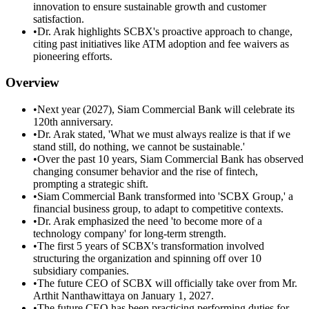
innovation to ensure sustainable growth and customer
satisfaction.
•
Dr. Arak highlights SCBX's proactive approach to change,
citing past initiatives like ATM adoption and fee waivers as
pioneering efforts.
Overview
•
Next year (2027), Siam Commercial Bank will celebrate its
120th anniversary.
•
Dr. Arak stated, 'What we must always realize is that if we
stand still, do nothing, we cannot be sustainable.'
•
Over the past 10 years, Siam Commercial Bank has observed
changing consumer behavior and the rise of fintech,
prompting a strategic shift.
•
Siam Commercial Bank transformed into 'SCBX Group,' a
financial business group, to adapt to competitive contexts.
•
Dr. Arak emphasized the need 'to become more of a
technology company' for long-term strength.
•
The first 5 years of SCBX's transformation involved
structuring the organization and spinning off over 10
subsidiary companies.
•
The future CEO of SCBX will officially take over from Mr.
Arthit Nanthawittaya on January 1, 2027.
•
The future CEO has been practicing performing duties for