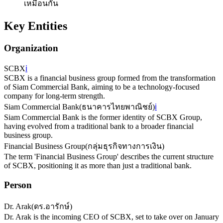
เหมือนกัน
Key Entities
Organization
SCBX
ℹ️
SCBX is a financial business group formed from the transformation
of Siam Commercial Bank, aiming to be a technology-focused
company for long-term strength.
Siam Commercial Bank
(
ธนาคารไทยพาณิชย์
)
ℹ️
Siam Commercial Bank is the former identity of SCBX Group,
having evolved from a traditional bank to a broader financial
business group.
Financial Business Group
(
กลุ่มธุรกิจทางการเงิน
)
The term 'Financial Business Group' describes the current structure
of SCBX, positioning it as more than just a traditional bank.
Person
Dr. Arak
(
ดร.อารักษ์
)
Dr. Arak is the incoming CEO of SCBX, set to take over on January