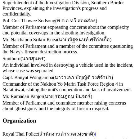
Superintendent of the Investigation Division, Southern Border
Provinces, explaining the investigation's progress and
confidentiality.
Pol. Col. Thawee Sodsong
(
พ.ต.อ.ทวี สอดส่อง
)
Member of Parliament expressing concerns about the complexity
and potential cover-ups in the shooting investigation.
Mr. Natchanon Srikor Kuea
(
นายณัฐชนนท์ ศรีก่อเกื้อ
)
Member of Parliament and a member of the committee questioning
the Navy's firearm destruction process.
Sunthorn
(
นายสุนทร
)
An individual involved in destroying a vehicle used in the incident,
whose case was separated.
Capt. Banyat Wongjampa
(
นาวาเอก บัญญัติ วงศ์จำปา
)
Commander of the Nakhon Yo Marin Task Force Region 4 in
Narathiwat, stating the unit's cooperation and lack of involvement.
Mr. Ramadan Panjor
(
นาย รอมฎอน ปันจอร์
)
Member of Parliament and committee member raising concerns
about 'ghost guns' and the integrity of firearm disposal.
Organization
Royal Thai Police
(
สำนักงานตำรวจแห่งชาติ
)
ℹ️