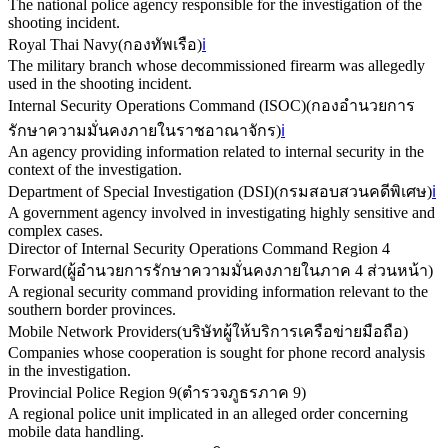
The national police agency responsible for the investigation of the
shooting incident.
Royal Thai Navy
(
กองทัพเรือ
)
ℹ️
The military branch whose decommissioned firearm was allegedly
used in the shooting incident.
Internal Security Operations Command (ISOC)
(
กองอำนวยการ
รักษาความมั่นคงภายในราชอาณาจักร
)
ℹ️
An agency providing information related to internal security in the
context of the investigation.
Department of Special Investigation (DSI)
(
กรมสอบสวนคดีพิเศษ
)
ℹ️
A government agency involved in investigating highly sensitive and
complex cases.
Director of Internal Security Operations Command Region 4
Forward
(
ผู้อำนวยการรักษาความมั่นคงภายในภาค 4 ส่วนหน้า
)
A regional security command providing information relevant to the
southern border provinces.
Mobile Network Providers
(
บริษัทผู้ให้บริการเครือข่ายมือถือ
)
Companies whose cooperation is sought for phone record analysis
in the investigation.
Provincial Police Region 9
(
ตำรวจภูธรภาค 9
)
A regional police unit implicated in an alleged order concerning
mobile data handling.