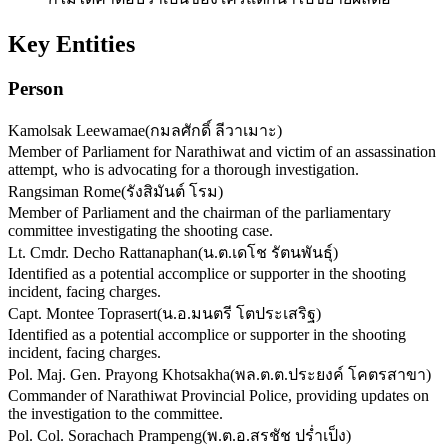
Key Entities
Person
Kamolsak Leewamae
(
กมลศักดิ์ ลีวาเมาะ
)
Member of Parliament for Narathiwat and victim of an assassination
attempt, who is advocating for a thorough investigation.
Rangsiman Rome
(
รังสิมันต์ โรม
)
Member of Parliament and the chairman of the parliamentary
committee investigating the shooting case.
Lt. Cmdr. Decho Rattanaphan
(
น.ต.เดโช รัตนพันธุ์
)
Identified as a potential accomplice or supporter in the shooting
incident, facing charges.
Capt. Montee Toprasert
(
น.อ.มนตรี โตประเสริฐ
)
Identified as a potential accomplice or supporter in the shooting
incident, facing charges.
Pol. Maj. Gen. Prayong Khotsakha
(
พล.ต.ต.ประยงค์ โคตรสาขา
)
Commander of Narathiwat Provincial Police, providing updates on
the investigation to the committee.
Pol. Col. Sorachach Prampeng
(
พ.ต.อ.สรชัช ปร่ำเป็ง
)