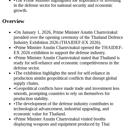
•
The Prime Minister highlighted the importance of investing
in the defense sector for national security and economic
growth.
Overview
•
On January 1, 2026, Prime Minister Anutin Charnvirakul
presided over the opening ceremony of the Thailand Defence
Industry Exhibition 2026 (THAIDEF-EX 2026).
•
Prime Minister Anutin Charnvirakul opened the THAIDEF-
EX 2026 exhibition to support the defense industry.
•
Prime Minister Anutin Charnvirakul stated that Thailand is
ready for self-reliance and economic competitiveness in the
defense sector.
•
The exhibition highlights the need for self-reliance in
production amidst geopolitical conflicts that disrupt global
supply chains.
•
Geopolitical conflicts have made trade and investment less
smooth, prompting countries to rely on themselves for
production stability.
•
The development of the defense industry contributes to
technological advancement, industrial upgrading, and
economic value for Thailand.
•
Prime Minister Anutin Charnvirakul visited booths
displaying weapons and equipment produced by Thai