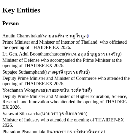
Key Entities
Person
Anutin Charnvirakul
(
นายอนุทิน ชาญวีรกูล
)
ℹ️
Prime Minister and Minister of Interior of Thailand, who officiated
the opening of THAIDEF-EX 2026.
Lt. Gen. Adul Boonthamcharoen
(
พล.ท.อดุลย์ บุญธรรมเจริญ
)
Minister of Defense who accompanied the Prime Minister at the
opening of THAIDEF-EX 2026.
Supajee Suthamphand
(
นางศุภจี สุธรรมพันธ์
)
Deputy Prime Minister and Minister of Commerce who attended the
opening of THAIDEF-EX 2026.
Yoschanan Wongswat
(
นายยศชนัน วงศ์สวัสดิ์
)
Deputy Prime Minister and Minister of Higher Education, Science,
Research and Innovation who attended the opening of THAIDEF-
EX 2026.
Varawut Silpa-archa
(
นายวราวุธ ศิลปอาชา
)
Minister of Industry who attended the opening of THAIDEF-EX
2026.
Pharadon Pisnanuntakul
(
นายภราดร ปริศนานันทกุล
)