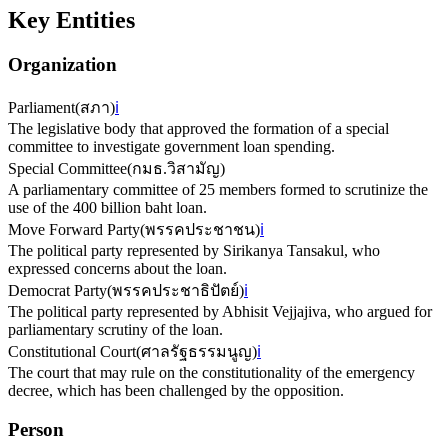
Key Entities
Organization
Parliament
(
สภา
)
ℹ️
The legislative body that approved the formation of a special
committee to investigate government loan spending.
Special Committee
(
กมธ.วิสามัญ
)
A parliamentary committee of 25 members formed to scrutinize the
use of the 400 billion baht loan.
Move Forward Party
(
พรรคประชาชน
)
ℹ️
The political party represented by Sirikanya Tansakul, who
expressed concerns about the loan.
Democrat Party
(
พรรคประชาธิปัตย์
)
ℹ️
The political party represented by Abhisit Vejjajiva, who argued for
parliamentary scrutiny of the loan.
Constitutional Court
(
ศาลรัฐธรรมนูญ
)
ℹ️
The court that may rule on the constitutionality of the emergency
decree, which has been challenged by the opposition.
Person