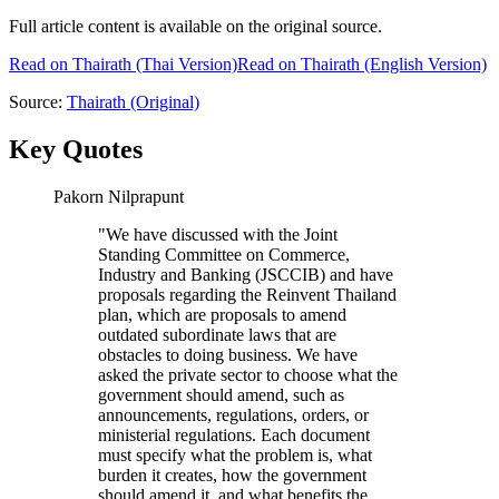
Full article content is available on the original source.
Read on
Thairath
(Thai Version)
Read on Thairath (English Version)
Source:
Thairath
(Original)
Key Quotes
Pakorn Nilprapunt
"
We have discussed with the Joint
Standing Committee on Commerce,
Industry and Banking (JSCCIB) and have
proposals regarding the Reinvent Thailand
plan, which are proposals to amend
outdated subordinate laws that are
obstacles to doing business. We have
asked the private sector to choose what the
government should amend, such as
announcements, regulations, orders, or
ministerial regulations. Each document
must specify what the problem is, what
burden it creates, how the government
should amend it, and what benefits the