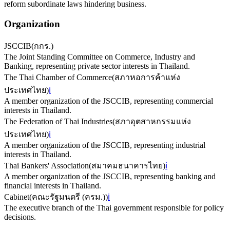
reform subordinate laws hindering business.
Organization
JSCCIB
(
กกร.
)
The Joint Standing Committee on Commerce, Industry and
Banking, representing private sector interests in Thailand.
The Thai Chamber of Commerce
(
สภาหอการค้าแห่ง
ประเทศไทย
)
ℹ️
A member organization of the JSCCIB, representing commercial
interests in Thailand.
The Federation of Thai Industries
(
สภาอุตสาหกรรมแห่ง
ประเทศไทย
)
ℹ️
A member organization of the JSCCIB, representing industrial
interests in Thailand.
Thai Bankers' Association
(
สมาคมธนาคารไทย
)
ℹ️
A member organization of the JSCCIB, representing banking and
financial interests in Thailand.
Cabinet
(
คณะรัฐมนตรี (ครม.)
)
ℹ️
The executive branch of the Thai government responsible for policy
decisions.