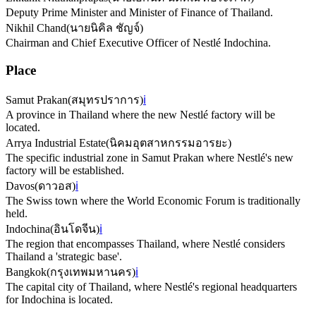
Deputy Prime Minister and Minister of Finance of Thailand.
Nikhil Chand
(
นายนิคิล ชัญจ์
)
Chairman and Chief Executive Officer of Nestlé Indochina.
Place
Samut Prakan
(
สมุทรปราการ
)
ℹ️
A province in Thailand where the new Nestlé factory will be
located.
Arrya Industrial Estate
(
นิคมอุตสาหกรรมอารยะ
)
The specific industrial zone in Samut Prakan where Nestlé's new
factory will be established.
Davos
(
ดาวอส
)
ℹ️
The Swiss town where the World Economic Forum is traditionally
held.
Indochina
(
อินโดจีน
)
ℹ️
The region that encompasses Thailand, where Nestlé considers
Thailand a 'strategic base'.
Bangkok
(
กรุงเทพมหานคร
)
ℹ️
The capital city of Thailand, where Nestlé's regional headquarters
for Indochina is located.