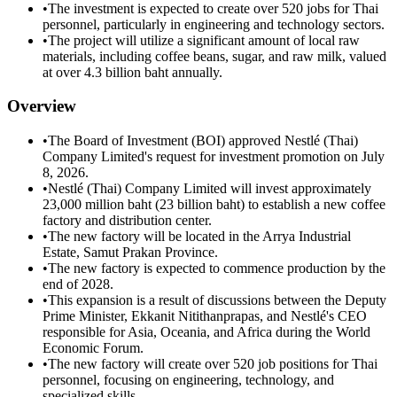
•
The investment is expected to create over 520 jobs for Thai
personnel, particularly in engineering and technology sectors.
•
The project will utilize a significant amount of local raw
materials, including coffee beans, sugar, and raw milk, valued
at over 4.3 billion baht annually.
Overview
•
The Board of Investment (BOI) approved Nestlé (Thai)
Company Limited's request for investment promotion on July
8, 2026.
•
Nestlé (Thai) Company Limited will invest approximately
23,000 million baht (23 billion baht) to establish a new coffee
factory and distribution center.
•
The new factory will be located in the Arrya Industrial
Estate, Samut Prakan Province.
•
The new factory is expected to commence production by the
end of 2028.
•
This expansion is a result of discussions between the Deputy
Prime Minister, Ekkanit Nitithanprapas, and Nestlé's CEO
responsible for Asia, Oceania, and Africa during the World
Economic Forum.
•
The new factory will create over 520 job positions for Thai
personnel, focusing on engineering, technology, and
specialized skills.