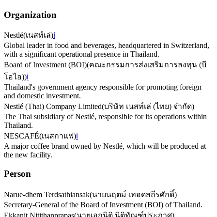
Organization
Nestlé
(
เนสท์เล่
)
ℹ️
Global leader in food and beverages, headquartered in Switzerland,
with a significant operational presence in Thailand.
Board of Investment (BOI)
(
คณะกรรมการส่งเสริมการลงทุน (บี
โอไอ)
)
ℹ️
Thailand's government agency responsible for promoting foreign
and domestic investment.
Nestlé (Thai) Company Limited
(
บริษัท เนสท์เล่ (ไทย) จำกัด
)
The Thai subsidiary of Nestlé, responsible for its operations within
Thailand.
NESCAFÉ
(
เนสกาแฟ
)
ℹ️
A major coffee brand owned by Nestlé, which will be produced at
the new facility.
Person
Narue-dhem Terdsathiansak
(
นายนฤตม์ เทอดสถีรศักดิ์
)
Secretary-General of the Board of Investment (BOI) of Thailand.
Ekkanit Nitithanprapas
(
นายเอกนิติ นิติทัณฑ์ประภาศ
)