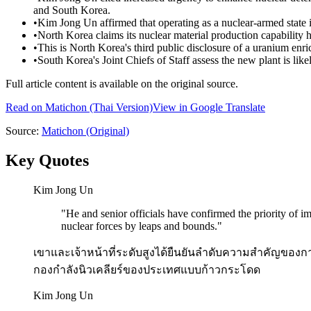
and South Korea.
•
Kim Jong Un affirmed that operating as a nuclear-armed state 
•
North Korea claims its nuclear material production capability
•
This is North Korea's third public disclosure of a uranium enri
•
South Korea's Joint Chiefs of Staff assess the new plant is li
Full article content is available on the original source.
Read on
Matichon
(Thai Version)
View in Google Translate
Source:
Matichon
(Original)
Key Quotes
Kim Jong Un
"
He and senior officials have confirmed the priority of i
nuclear forces by leaps and bounds.
"
เขาและเจ้าหน้าที่ระดับสูงได้ยืนยันลำดับความสำคัญขอ
กองกำลังนิวเคลียร์ของประเทศแบบก้าวกระโดด
Kim Jong Un