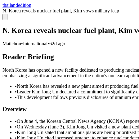
thailandedition
N. Korea reveals nuclear fuel plant, Kim vows military leap
N. Korea reveals nuclear fuel plant, Kim v
Matichon
•
International
•
62d ago
Reader Briefing
North Korea has opened a new facility dedicated to producing nucle
emphasizing a significant advancement in the nation's nuclear capabili
•
North Korea has revealed a new plant aimed at producing fuel
•
Leader Kim Jong Un declared a commitment to significantly en
•
This development follows previous disclosures of uranium enric
Overview
•
On June 4, the Korean Central News Agency (KCNA) reported
•
On Wednesday (June 3), Kim Jong Un visited a new plant dedi
•
Kim Jong Un stated that ambitious plans are being prioritized 
•
Kim Jong Un cited increased urgency to enhance nuclear deterr