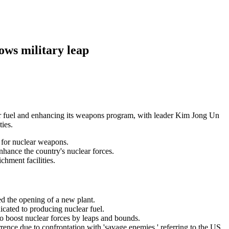
ows military leap
ar fuel and enhancing its weapons program, with leader Kim Jong Un
ties.
 for nuclear weapons.
hance the country's nuclear forces.
hment facilities.
 the opening of a new plant.
cated to producing nuclear fuel.
to boost nuclear forces by leaps and bounds.
ence due to confrontation with 'savage enemies,' referring to the US