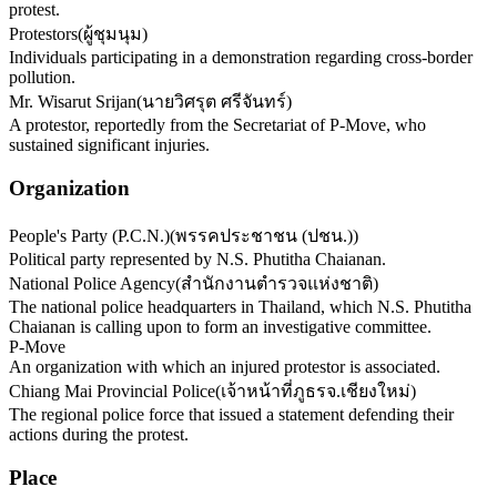
protest.
Protestors
(
ผู้ชุมนุม
)
Individuals participating in a demonstration regarding cross-border
pollution.
Mr. Wisarut Srijan
(
นายวิศรุต ศรีจันทร์
)
A protestor, reportedly from the Secretariat of P-Move, who
sustained significant injuries.
Organization
People's Party (P.C.N.)
(
พรรคประชาชน (ปชน.)
)
Political party represented by N.S. Phutitha Chaianan.
National Police Agency
(
สำนักงานตำรวจแห่งชาติ
)
The national police headquarters in Thailand, which N.S. Phutitha
Chaianan is calling upon to form an investigative committee.
P-Move
An organization with which an injured protestor is associated.
Chiang Mai Provincial Police
(
เจ้าหน้าที่ภูธรจ.เชียงใหม่
)
The regional police force that issued a statement defending their
actions during the protest.
Place