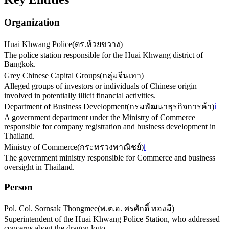
Organization
Huai Khwang Police
(
ตร.ห้วยขวาง
)
The police station responsible for the Huai Khwang district of
Bangkok.
Grey Chinese Capital Groups
(
กลุ่มจีนเทา
)
Alleged groups of investors or individuals of Chinese origin
involved in potentially illicit financial activities.
Department of Business Development
(
กรมพัฒนาธุรกิจการค้า
)
ℹ️
A government department under the Ministry of Commerce
responsible for company registration and business development in
Thailand.
Ministry of Commerce
(
กระทรวงพาณิชย์
)
ℹ️
The government ministry responsible for Commerce and business
oversight in Thailand.
Person
Pol. Col. Sornsak Thongmee
(
พ.ต.อ. ศรศักดิ์ ทองมี
)
Superintendent of the Huai Khwang Police Station, who addressed
concerns about the dragon logo.