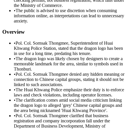
checking permits, not business registration, which falls under
the Ministry of Commerce.
•
The public is advised to use discretion when consuming
information online, as interpretations can lead to unnecessary
anxiety.
Overview
•
Pol. Col. Sornsak Thongmee, Superintendent of Huai
Khwang Police Station, stated that the dragon logo has been
in use for a long time, predating his tenure.
•
The dragon logo was likely chosen by designers to create a
memorable landmark for the area, similar to symbols used in
Thonburi.
•
Pol. Col. Sornsak Thongmee denied any hidden meaning or
connection to Chinese capital groups, stating it should not be
linked to such associations.
•
The Huai Khwang Police emphasize their duty is to enforce
laws and check violations, including operator licenses.
•
The clarification comes amid social media criticism linking
the dragon logo to alleged 'grey' Chinese capital groups and
the area being nicknamed 'Huai Khwang Province'.
•
Pol. Col. Sornsak Thongmee clarified that business
registration and company incorporation fall under the
Department of Business Development, Ministry of