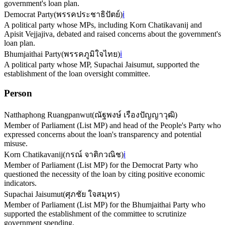
government's loan plan.
Democrat Party
(
พรรคประชาธิปัตย์
)
ℹ️
A political party whose MPs, including Korn Chatikavanij and
Apisit Vejjajiva, debated and raised concerns about the government's
loan plan.
Bhumjaithai Party
(
พรรคภูมิใจไทย
)
ℹ️
A political party whose MP, Supachai Jaisumut, supported the
establishment of the loan oversight committee.
Person
Natthaphong Ruangpanwut
(
ณัฐพงษ์ เรืองปัญญาวุฒิ
)
Member of Parliament (List MP) and head of the People's Party who
expressed concerns about the loan's transparency and potential
misuse.
Korn Chatikavanij
(
กรณ์ จาติกวณิช
)
ℹ️
Member of Parliament (List MP) for the Democrat Party who
questioned the necessity of the loan by citing positive economic
indicators.
Supachai Jaisumut
(
ศุภชัย ใจสมุทร
)
Member of Parliament (List MP) for the Bhumjaithai Party who
supported the establishment of the committee to scrutinize
government spending.