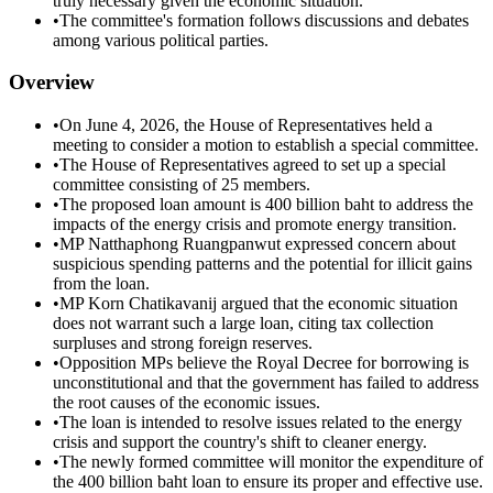
truly necessary given the economic situation.
•
The committee's formation follows discussions and debates
among various political parties.
Overview
•
On June 4, 2026, the House of Representatives held a
meeting to consider a motion to establish a special committee.
•
The House of Representatives agreed to set up a special
committee consisting of 25 members.
•
The proposed loan amount is 400 billion baht to address the
impacts of the energy crisis and promote energy transition.
•
MP Natthaphong Ruangpanwut expressed concern about
suspicious spending patterns and the potential for illicit gains
from the loan.
•
MP Korn Chatikavanij argued that the economic situation
does not warrant such a large loan, citing tax collection
surpluses and strong foreign reserves.
•
Opposition MPs believe the Royal Decree for borrowing is
unconstitutional and that the government has failed to address
the root causes of the economic issues.
•
The loan is intended to resolve issues related to the energy
crisis and support the country's shift to cleaner energy.
•
The newly formed committee will monitor the expenditure of
the 400 billion baht loan to ensure its proper and effective use.