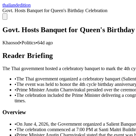
thailandedition
Govt. Hosts Banquet for Queen's Birthday Celebration
Govt. Hosts Banquet for Queen's Birthday
Khaosod
•
Politics
•
64d ago
Reader Briefing
The Thai government hosted a celebratory banquet to mark the 4th cy
•
The Thai government organized a celebratory banquet (Salien
•
The event was held to honor the 4th cycle birthday anniversa
•
Prime Minister Anutin Charnvirakul presided over the ceremo
•
The celebration included the Prime Minister delivering a cong
times.
Overview
•
On June 4, 2026, the Government organized a Salient Banquet 
•
The celebration commenced at 7:00 PM at Santi Maitri Build
•
Prime Minister Anutin Charnvirakul stated that the event was h