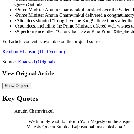
Queen Suthida.
•
Prime Minister Anutin Charnvirakul presided over the Salient
•
Prime Minister Anutin Charnvirakul delivered a congratulator
•
Attendees shouted "Long Live the King!" three times after the
•
Attendees, including the Prime Minister, offered well wishes 
•
A performance titled "Chui Chai Tawai Phra Pron" (Shepherdes
Full article content is available on the original source.
Read on
Khaosod
(Thai Version)
Source:
Khaosod
(Original)
View Original Article
Show
Original
Key Quotes
Anutin Charnvirakul
"
We humbly wish to inform Your Majesty on the auspiciou
Majesty Queen Suthida Bajrasudhabimalalakshana.
"