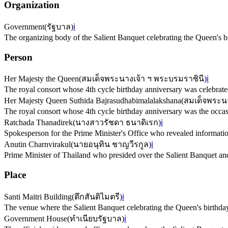
Organization
Government
(
รัฐบาล
)
ℹ️
The organizing body of the Salient Banquet celebrating the Queen's b
Person
Her Majesty the Queen
(
สมเด็จพระนางเจ้า ฯ พระบรมราชินี
)
ℹ️
The royal consort whose 4th cycle birthday anniversary was celebrated
Her Majesty Queen Suthida Bajrasudhabimalalakshana
(
สมเด็จพระนา
The royal consort whose 4th cycle birthday anniversary was the occas
Ratchada Thanadirek
(
นางสาวรัชดา ธนาดิเรก
)
ℹ️
Spokesperson for the Prime Minister's Office who revealed informatio
Anutin Charnvirakul
(
นายอนุทิน ชาญวีรกูล
)
ℹ️
Prime Minister of Thailand who presided over the Salient Banquet and
Place
Santi Maitri Building
(
ตึกสันติไมตรี
)
ℹ️
The venue where the Salient Banquet celebrating the Queen's birthday
Government House
(
ทำเนียบรัฐบาล
)
ℹ️