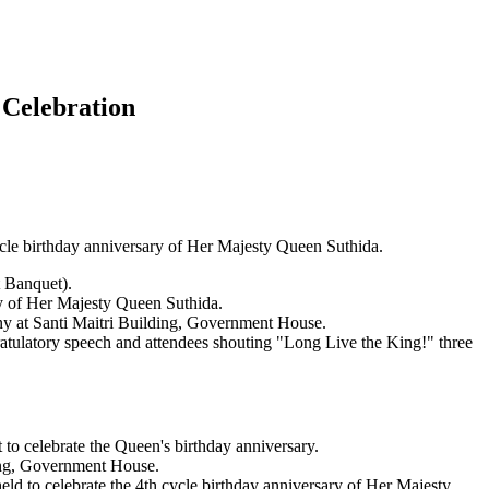
 Celebration
cle birthday anniversary of Her Majesty Queen Suthida.
t Banquet).
ry of Her Majesty Queen Suthida.
ny at Santi Maitri Building, Government House.
ratulatory speech and attendees shouting "Long Live the King!" three
to celebrate the Queen's birthday anniversary.
ing, Government House.
eld to celebrate the 4th cycle birthday anniversary of Her Majesty