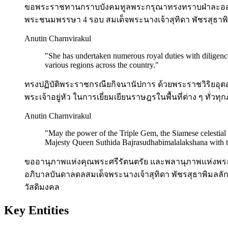
ขอพระราชทานกราบบังคมทูลพระกรุณาทรงทราบฝ่าละออง
พระชนมพรรษา 4 รอบ สมเด็จพระนางเจ้าสุทิดา พัชรสุธา
Anutin Charnvirakul
"
She has undertaken numerous royal duties with diligenc
various regions across the country.
"
ทรงปฏิบัติพระราชกรณียกิจนานัปการ ด้วยพระราชวิริยอุ
พระเจ้าอยู่หัว ในการเยี่ยมเยียนราษฎรในพื้นที่ต่าง ๆ ทั่ว
Anutin Charnvirakul
"
May the power of the Triple Gem, the Siamese celestial d
Majesty Queen Suthida Bajrasudhabimalalakshana with th
ขออานุภาพแห่งคุณพระศรีรัตนตรัย และพลานุภาพแห่งพระสย
อภิบาลบันดาลดลสมเด็จพระนางเจ้าสุทิดา พัชรสุธาพิมลลั
วัสดิมงคล
Key Entities