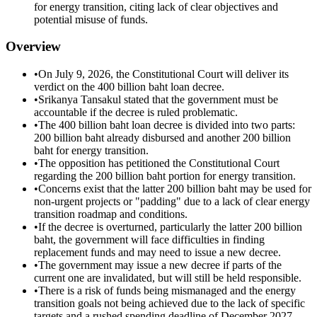
for energy transition, citing lack of clear objectives and
potential misuse of funds.
Overview
•
On July 9, 2026, the Constitutional Court will deliver its
verdict on the 400 billion baht loan decree.
•
Srikanya Tansakul stated that the government must be
accountable if the decree is ruled problematic.
•
The 400 billion baht loan decree is divided into two parts:
200 billion baht already disbursed and another 200 billion
baht for energy transition.
•
The opposition has petitioned the Constitutional Court
regarding the 200 billion baht portion for energy transition.
•
Concerns exist that the latter 200 billion baht may be used for
non-urgent projects or "padding" due to a lack of clear energy
transition roadmap and conditions.
•
If the decree is overturned, particularly the latter 200 billion
baht, the government will face difficulties in finding
replacement funds and may need to issue a new decree.
•
The government may issue a new decree if parts of the
current one are invalidated, but will still be held responsible.
•
There is a risk of funds being mismanaged and the energy
transition goals not being achieved due to the lack of specific
targets and a rushed spending deadline of December 2027.