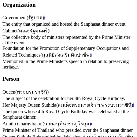
Organization
Government
(
รัฐบาล
)
ℹ️
The entity that organized and hosted the Sanphasat dinner event.
Cabinet
(
คณะรัฐมนตรี
)
ℹ️
The collective body of ministers represented by the Prime Minister
at the event.
Foundation for the Promotion of Supplementary Occupations and
Related Techniques
(
มูลนิธิส่งเสริมศิลปาชีพ
)
ℹ️
Mentioned in the Prime Minister's speech in relation to preserving
heritage.
Person
Queen
(
พระบรมราชินี
)
The subject of the celebration for her 4th Royal Cycle Birthday.
Her Majesty Queen Suthida
(
สมเด็จพระนางเจ้า ฯ พระบรมราชินี
)
ℹ️
The queen whose 4th Royal Cycle Birthday was celebrated at the
Sanphasat dinner.
Anutin Charnvirakul
(
นายอนุทิน ชาญวีรกูล
)
ℹ️
Prime Minister of Thailand who presided over the Sanphasat dinner.
Queen Suthida Bajrasudhabimalalakshana
(
สมเด็จพระนางเจ้าสุทิด