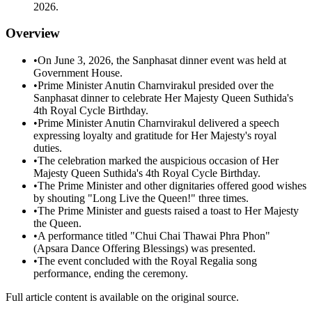
2026.
Overview
•
On June 3, 2026, the Sanphasat dinner event was held at
Government House.
•
Prime Minister Anutin Charnvirakul presided over the
Sanphasat dinner to celebrate Her Majesty Queen Suthida's
4th Royal Cycle Birthday.
•
Prime Minister Anutin Charnvirakul delivered a speech
expressing loyalty and gratitude for Her Majesty's royal
duties.
•
The celebration marked the auspicious occasion of Her
Majesty Queen Suthida's 4th Royal Cycle Birthday.
•
The Prime Minister and other dignitaries offered good wishes
by shouting "Long Live the Queen!" three times.
•
The Prime Minister and guests raised a toast to Her Majesty
the Queen.
•
A performance titled "Chui Chai Thawai Phra Phon"
(Apsara Dance Offering Blessings) was presented.
•
The event concluded with the Royal Regalia song
performance, ending the ceremony.
Full article content is available on the original source.