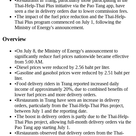
•
Restaurants in Trang, particularly those participating in the
Thai-Help-Thai Plus initiative via the Pao Tang app, have
seen a rise in delivery orders due to lower commission fees.
•
The impact of the fuel price reduction and the Thai-Help-
Thai Plus program commenced on July 1, following the
Ministry of Energy's announcement.
Overview
•
On July 8, the Ministry of Energy's announcement to
significantly reduce fuel prices nationwide became effective
from 5:00 AM.
•
Diesel prices were reduced by 2.56 baht per liter.
•
Gasoline and gasohol prices were reduced by 2.51 baht per
liter.
•
Food delivery riders in Trang reported increased daily
income of approximately 20%, due to combined benefits of
lower fuel prices and more delivery orders.
•
Restaurants in Trang have seen an increase in delivery
orders, particularly from the Thai-Help-Thai Plus project,
between July 1 and the reporting date.
•
The boost in delivery orders is partly due to the Thai-Help-
Thai Plus project, allowing full-month delivery orders via the
Pao Tang app starting July 1.
•
Restaurants observed that delivery orders from the Thai-