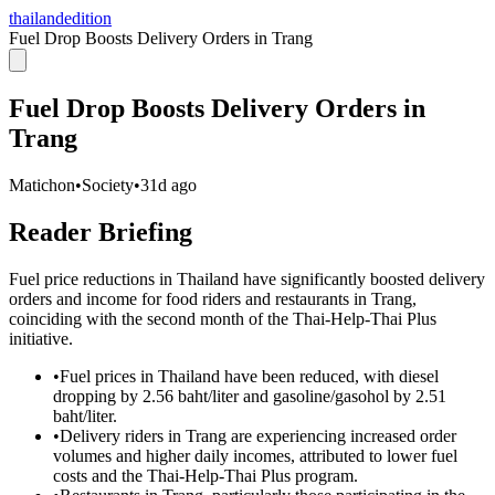
thailandedition
Fuel Drop Boosts Delivery Orders in Trang
Fuel Drop Boosts Delivery Orders in
Trang
Matichon
•
Society
•
31d ago
Reader Briefing
Fuel price reductions in Thailand have significantly boosted delivery
orders and income for food riders and restaurants in Trang,
coinciding with the second month of the Thai-Help-Thai Plus
initiative.
•
Fuel prices in Thailand have been reduced, with diesel
dropping by 2.56 baht/liter and gasoline/gasohol by 2.51
baht/liter.
•
Delivery riders in Trang are experiencing increased order
volumes and higher daily incomes, attributed to lower fuel
costs and the Thai-Help-Thai Plus program.