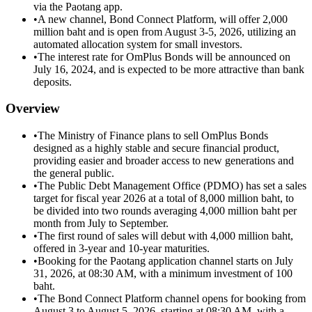
via the Paotang app.
•
A new channel, Bond Connect Platform, will offer 2,000
million baht and is open from August 3-5, 2026, utilizing an
automated allocation system for small investors.
•
The interest rate for OmPlus Bonds will be announced on
July 16, 2024, and is expected to be more attractive than bank
deposits.
Overview
•
The Ministry of Finance plans to sell OmPlus Bonds
designed as a highly stable and secure financial product,
providing easier and broader access to new generations and
the general public.
•
The Public Debt Management Office (PDMO) has set a sales
target for fiscal year 2026 at a total of 8,000 million baht, to
be divided into two rounds averaging 4,000 million baht per
month from July to September.
•
The first round of sales will debut with 4,000 million baht,
offered in 3-year and 10-year maturities.
•
Booking for the Paotang application channel starts on July
31, 2026, at 08:30 AM, with a minimum investment of 100
baht.
•
The Bond Connect Platform channel opens for booking from
August 3 to August 5, 2026, starting at 08:30 AM, with a