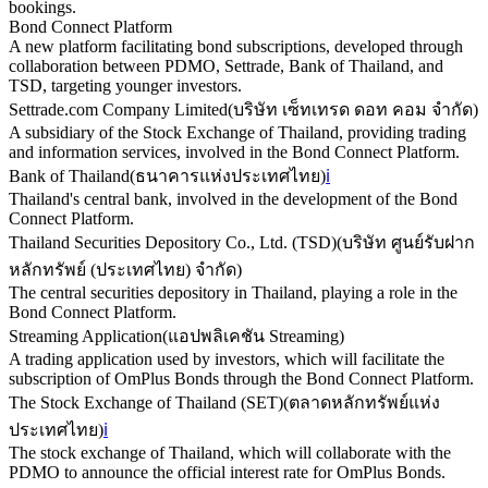
bookings.
Bond Connect Platform
A new platform facilitating bond subscriptions, developed through
collaboration between PDMO, Settrade, Bank of Thailand, and
TSD, targeting younger investors.
Settrade.com Company Limited
(
บริษัท เซ็ทเทรด ดอท คอม จำกัด
)
A subsidiary of the Stock Exchange of Thailand, providing trading
and information services, involved in the Bond Connect Platform.
Bank of Thailand
(
ธนาคารแห่งประเทศไทย
)
ℹ️
Thailand's central bank, involved in the development of the Bond
Connect Platform.
Thailand Securities Depository Co., Ltd. (TSD)
(
บริษัท ศูนย์รับฝาก
หลักทรัพย์ (ประเทศไทย) จำกัด
)
The central securities depository in Thailand, playing a role in the
Bond Connect Platform.
Streaming Application
(
แอปพลิเคชัน Streaming
)
A trading application used by investors, which will facilitate the
subscription of OmPlus Bonds through the Bond Connect Platform.
The Stock Exchange of Thailand (SET)
(
ตลาดหลักทรัพย์แห่ง
ประเทศไทย
)
ℹ️
The stock exchange of Thailand, which will collaborate with the
PDMO to announce the official interest rate for OmPlus Bonds.