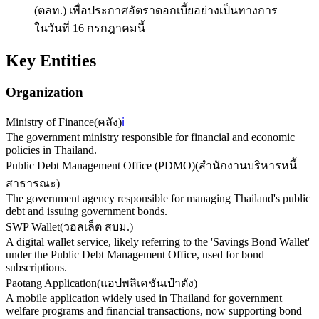
(ตลท.) เพื่อประกาศอัตราดอกเบี้ยอย่างเป็นทางการ
ในวันที่ 16 กรกฎาคมนี้
Key Entities
Organization
Ministry of Finance
(
คลัง
)
ℹ️
The government ministry responsible for financial and economic
policies in Thailand.
Public Debt Management Office (PDMO)
(
สำนักงานบริหารหนี้
สาธารณะ
)
The government agency responsible for managing Thailand's public
debt and issuing government bonds.
SWP Wallet
(
วอลเล็ต สบม.
)
A digital wallet service, likely referring to the 'Savings Bond Wallet'
under the Public Debt Management Office, used for bond
subscriptions.
Paotang Application
(
แอปพลิเคชันเป๋าตัง
)
A mobile application widely used in Thailand for government
welfare programs and financial transactions, now supporting bond