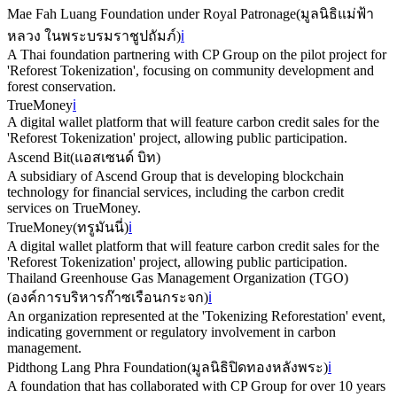
Mae Fah Luang Foundation under Royal Patronage
(
มูลนิธิแม่ฟ้า
หลวง ในพระบรมราชูปถัมภ์
)
ℹ️
A Thai foundation partnering with CP Group on the pilot project for
'Reforest Tokenization', focusing on community development and
forest conservation.
TrueMoney
ℹ️
A digital wallet platform that will feature carbon credit sales for the
'Reforest Tokenization' project, allowing public participation.
Ascend Bit
(
แอสเซนด์ บิท
)
A subsidiary of Ascend Group that is developing blockchain
technology for financial services, including the carbon credit
services on TrueMoney.
TrueMoney
(
ทรูมันนี่
)
ℹ️
A digital wallet platform that will feature carbon credit sales for the
'Reforest Tokenization' project, allowing public participation.
Thailand Greenhouse Gas Management Organization (TGO)
(
องค์การบริหารก๊าซเรือนกระจก
)
ℹ️
An organization represented at the 'Tokenizing Reforestation' event,
indicating government or regulatory involvement in carbon
management.
Pidthong Lang Phra Foundation
(
มูลนิธิปิดทองหลังพระ
)
ℹ️
A foundation that has collaborated with CP Group for over 10 years