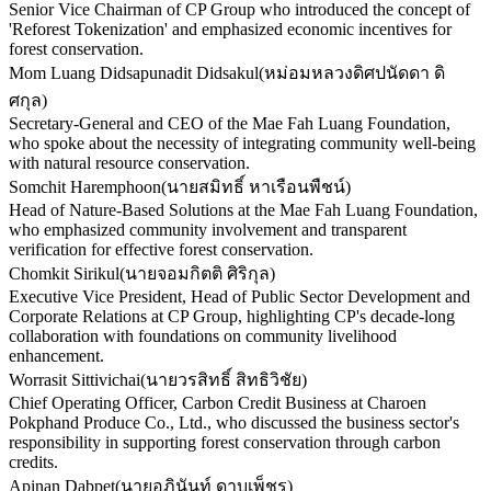
Senior Vice Chairman of CP Group who introduced the concept of
'Reforest Tokenization' and emphasized economic incentives for
forest conservation.
Mom Luang Didsapunadit Didsakul
(
หม่อมหลวงดิศปนัดดา ดิ
ศกุล
)
Secretary-General and CEO of the Mae Fah Luang Foundation,
who spoke about the necessity of integrating community well-being
with natural resource conservation.
Somchit Haremphoon
(
นายสมิทธิ์ หาเรือนพืชน์
)
Head of Nature-Based Solutions at the Mae Fah Luang Foundation,
who emphasized community involvement and transparent
verification for effective forest conservation.
Chomkit Sirikul
(
นายจอมกิตติ ศิริกุล
)
Executive Vice President, Head of Public Sector Development and
Corporate Relations at CP Group, highlighting CP's decade-long
collaboration with foundations on community livelihood
enhancement.
Worrasit Sittivichai
(
นายวรสิทธิ์ สิทธิวิชัย
)
Chief Operating Officer, Carbon Credit Business at Charoen
Pokphand Produce Co., Ltd., who discussed the business sector's
responsibility in supporting forest conservation through carbon
credits.
Apinan Dabpet
(
นายอภินันท์ ดาบเพ็ชร
)