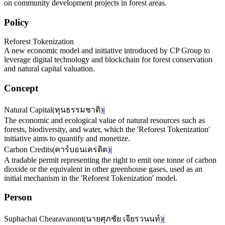
on community development projects in forest areas.
Policy
Reforest Tokenization
A new economic model and initiative introduced by CP Group to
leverage digital technology and blockchain for forest conservation
and natural capital valuation.
Concept
Natural Capital
(
ทุนธรรมชาติ
)
ℹ️
The economic and ecological value of natural resources such as
forests, biodiversity, and water, which the 'Reforest Tokenization'
initiative aims to quantify and monetize.
Carbon Credits
(
คาร์บอนเครดิต
)
ℹ️
A tradable permit representing the right to emit one tonne of carbon
dioxide or the equivalent in other greenhouse gases, used as an
initial mechanism in the 'Reforest Tokenization' model.
Person
Suphachai Chearavanont
(
นายศุภชัย เจียรวนนท์
)
ℹ️