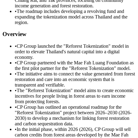
Chiang Rai, and Tak provinces, focusing on community
income generation and forest restoration.
•
The roadmap includes developing a revolving fund and
expanding the tokenization model across Thailand and the
region.
Overview
•
CP Group launched the "Reforest Tokenization" model in
order to elevate Thailand's natural capital into a digital
economy.
•
CP Group partnered with the Mae Fah Luang Foundation as
the first pilot partner for the "Reforest Tokenization" model.
•
The initiative aims to connect the value generated from forest
restoration and care into an economic system that is
transparent and verifiable.
•
The "Reforest Tokenization" model aims to create economic
incentives for people living in forest areas to earn income
from protecting forests.
•
CP Group has outlined an operational roadmap for the
"Reforest Tokenization" project between 2026–2030 (2026-
2030) to develop a mechanism for linking forest restoration
and carbon sequestration data.
•
In the initial phase, within 2026 (2026), CP Group will sell
carbon credits from forest areas developed by the Mae Fah