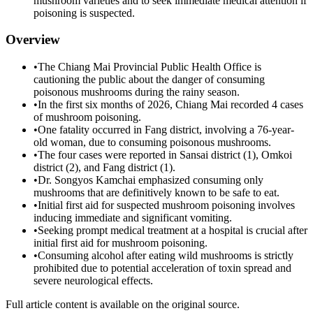
mushroom varieties and to seek immediate medical attention if
poisoning is suspected.
Overview
•
The Chiang Mai Provincial Public Health Office is
cautioning the public about the danger of consuming
poisonous mushrooms during the rainy season.
•
In the first six months of 2026, Chiang Mai recorded 4 cases
of mushroom poisoning.
•
One fatality occurred in Fang district, involving a 76-year-
old woman, due to consuming poisonous mushrooms.
•
The four cases were reported in Sansai district (1), Omkoi
district (2), and Fang district (1).
•
Dr. Songyos Kamchai emphasized consuming only
mushrooms that are definitively known to be safe to eat.
•
Initial first aid for suspected mushroom poisoning involves
inducing immediate and significant vomiting.
•
Seeking prompt medical treatment at a hospital is crucial after
initial first aid for mushroom poisoning.
•
Consuming alcohol after eating wild mushrooms is strictly
prohibited due to potential acceleration of toxin spread and
severe neurological effects.
Full article content is available on the original source.