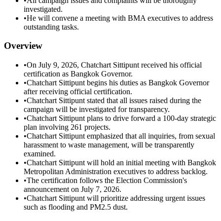
•
All campaign issues and complaints will be thoroughly
investigated.
•
He will convene a meeting with BMA executives to address
outstanding tasks.
Overview
•
On July 9, 2026, Chatchart Sittipunt received his official
certification as Bangkok Governor.
•
Chatchart Sittipunt begins his duties as Bangkok Governor
after receiving official certification.
•
Chatchart Sittipunt stated that all issues raised during the
campaign will be investigated for transparency.
•
Chatchart Sittipunt plans to drive forward a 100-day strategic
plan involving 261 projects.
•
Chatchart Sittipunt emphasized that all inquiries, from sexual
harassment to waste management, will be transparently
examined.
•
Chatchart Sittipunt will hold an initial meeting with Bangkok
Metropolitan Administration executives to address backlog.
•
The certification follows the Election Commission's
announcement on July 7, 2026.
•
Chatchart Sittipunt will prioritize addressing urgent issues
such as flooding and PM2.5 dust.