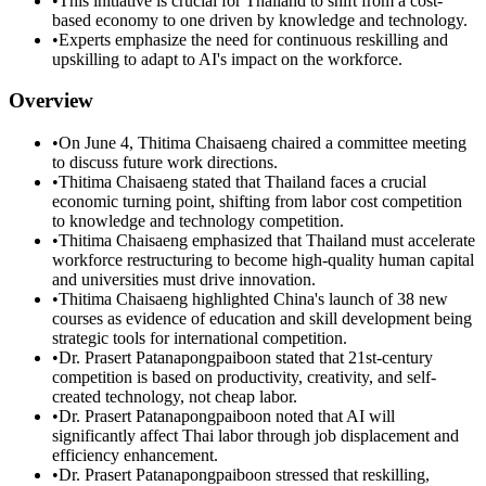
•
This initiative is crucial for Thailand to shift from a cost-
based economy to one driven by knowledge and technology.
•
Experts emphasize the need for continuous reskilling and
upskilling to adapt to AI's impact on the workforce.
Overview
•
On June 4, Thitima Chaisaeng chaired a committee meeting
to discuss future work directions.
•
Thitima Chaisaeng stated that Thailand faces a crucial
economic turning point, shifting from labor cost competition
to knowledge and technology competition.
•
Thitima Chaisaeng emphasized that Thailand must accelerate
workforce restructuring to become high-quality human capital
and universities must drive innovation.
•
Thitima Chaisaeng highlighted China's launch of 38 new
courses as evidence of education and skill development being
strategic tools for international competition.
•
Dr. Prasert Patanapongpaiboon stated that 21st-century
competition is based on productivity, creativity, and self-
created technology, not cheap labor.
•
Dr. Prasert Patanapongpaiboon noted that AI will
significantly affect Thai labor through job displacement and
efficiency enhancement.
•
Dr. Prasert Patanapongpaiboon stressed that reskilling,