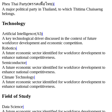
Pheu Thai Party
(
พรรคเพื่อไทย
)
ℹ️
A major political party in Thailand, to which Thitima Chaisaeng
belongs.
Technology
Artificial Intelligence
(
AI
)
ℹ️
A key technological driver discussed in the context of future
workforce development and economic competition.
Robotics
ℹ️
A future economic sector identified for workforce development to
enhance national competitiveness.
Semiconductor
ℹ️
A future economic sector identified for workforce development to
enhance national competitiveness.
Climate Technology
ℹ️
A future economic sector identified for workforce development to
enhance national competitiveness.
Field of Study
Data Science
ℹ️
A future economic sector identified for workforce development to