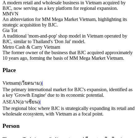
A modern retail and wholesale business in Vietnam acquired by
BJC, now serving as a key platform for regional expansion.
MMVN
An abbreviation for MM Mega Market Vietnam, highlighting its
strategic acquisition by BJC.
Gia Tot
A traditional 'mom-and-pop' shop model in Vietnam operated by
BJC, similar to Thailand's 'Don Jai' model.
Metro Cash & Carry Vietnam
The former owner of the business that BJC acquired approximately
10 years ago, forming the basis of MM Mega Market Vietnam.
Place
Vietnam
(
เวียดนาม
)
ℹ️
The primary international market for BJC's expansion, identified as
a key 'Growth Engine' due to its economic potential.
ASEAN
(
อาเซียน
)
ℹ️
The regional bloc where BJC is strategically expanding its retail and
wholesale ecosystem, with Vietnam as a focal point.
Person