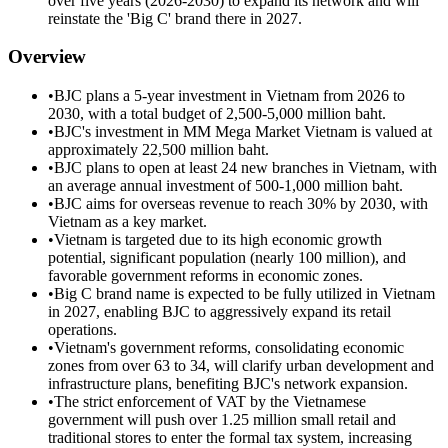
over five years (2026-2030) to expand its network and will
reinstate the 'Big C' brand there in 2027.
Overview
•
BJC plans a 5-year investment in Vietnam from 2026 to
2030, with a total budget of 2,500-5,000 million baht.
•
BJC's investment in MM Mega Market Vietnam is valued at
approximately 22,500 million baht.
•
BJC plans to open at least 24 new branches in Vietnam, with
an average annual investment of 500-1,000 million baht.
•
BJC aims for overseas revenue to reach 30% by 2030, with
Vietnam as a key market.
•
Vietnam is targeted due to its high economic growth
potential, significant population (nearly 100 million), and
favorable government reforms in economic zones.
•
Big C brand name is expected to be fully utilized in Vietnam
in 2027, enabling BJC to aggressively expand its retail
operations.
•
Vietnam's government reforms, consolidating economic
zones from over 63 to 34, will clarify urban development and
infrastructure plans, benefiting BJC's network expansion.
•
The strict enforcement of VAT by the Vietnamese
government will push over 1.25 million small retail and
traditional stores to enter the formal tax system, increasing