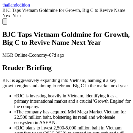
thailandedition
BJC Taps Vietnam Goldmine for Growth, Big C to Revive Name
Next Year
BJC Taps Vietnam Goldmine for Growth,
Big C to Revive Name Next Year
MGR Online
•
Economy
•
67d ago
Reader Briefing
BJC is aggressively expanding into Vietnam, naming it a key
growth engine and aiming to rebrand Big C in the market next year.
•
BJC is investing heavily in Vietnam, identifying it as a
primary international market and a crucial 'Growth Engine' for
the company.
•
The company has acquired MM Mega Market Vietnam for
22,500 million baht, bolstering its retail and wholesale
ecosystem in ASEAN.
•
BJC plans to invest 2,500-5,000 million baht in Vietnam