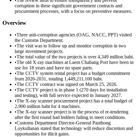
•
The review aims to ensure transparency and prevent
corruption in these significant government contracts and
procurement processes, with a focus on preventive measures.
Overview
•
Three anti-corruption agencies (OAG, NACC, PPT) visited
the Customs Department.
•
The visit was to follow up and monitor corruption in two
large investment projects.
•
The total value of the two projects is over 4,349 million baht.
•
The old X-ray machines at Laem Chabang Port have been in
use for 18 years and have no spare parts.
•
The CCTV system rental project has a budget commitment
from 2026-2031, totaling 1,449,211,100 baht.
•
The CCTV contract was signed on March 25, 2026.
•
The CCTV project is in phase 1 (270 days for installation
and testing), with full service expected in January 2027.
•
The X-ray scanner procurement project has a total budget of
2,900 million baht for 4 machines.
•
The X-ray scanner project is in the process of re-tendering
after the first round had bidders failing to meet conditions.
•
Customs Department Director-General Panthong
Loykullanan stated that technology will reduce discretion and
opportunities for illicit gains.