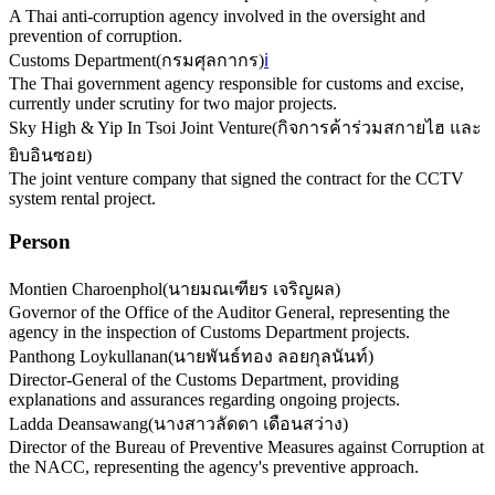
A Thai anti-corruption agency involved in the oversight and
prevention of corruption.
Customs Department
(
กรมศุลกากร
)
ℹ️
The Thai government agency responsible for customs and excise,
currently under scrutiny for two major projects.
Sky High & Yip In Tsoi Joint Venture
(
กิจการค้าร่วมสกายไฮ และ
ยิบอินซอย
)
The joint venture company that signed the contract for the CCTV
system rental project.
Person
Montien Charoenphol
(
นายมณเฑียร เจริญผล
)
Governor of the Office of the Auditor General, representing the
agency in the inspection of Customs Department projects.
Panthong Loykullanan
(
นายพันธ์ทอง ลอยกุลนันท์
)
Director-General of the Customs Department, providing
explanations and assurances regarding ongoing projects.
Ladda Deansawang
(
นางสาวลัดดา เดือนสว่าง
)
Director of the Bureau of Preventive Measures against Corruption at
the NACC, representing the agency's preventive approach.