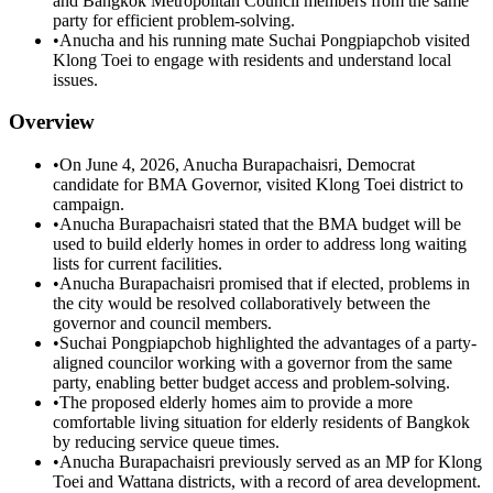
and Bangkok Metropolitan Council members from the same
party for efficient problem-solving.
•
Anucha and his running mate Suchai Pongpiapchob visited
Klong Toei to engage with residents and understand local
issues.
Overview
•
On June 4, 2026, Anucha Burapachaisri, Democrat
candidate for BMA Governor, visited Klong Toei district to
campaign.
•
Anucha Burapachaisri stated that the BMA budget will be
used to build elderly homes in order to address long waiting
lists for current facilities.
•
Anucha Burapachaisri promised that if elected, problems in
the city would be resolved collaboratively between the
governor and council members.
•
Suchai Pongpiapchob highlighted the advantages of a party-
aligned councilor working with a governor from the same
party, enabling better budget access and problem-solving.
•
The proposed elderly homes aim to provide a more
comfortable living situation for elderly residents of Bangkok
by reducing service queue times.
•
Anucha Burapachaisri previously served as an MP for Klong
Toei and Wattana districts, with a record of area development.