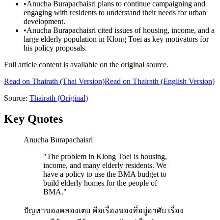
•
Anucha Burapachaisri plans to continue campaigning and
engaging with residents to understand their needs for urban
development.
•
Anucha Burapachaisri cited issues of housing, income, and a
large elderly population in Klong Toei as key motivators for
his policy proposals.
Full article content is available on the original source.
Read on
Thairath
(Thai Version)
Read on Thairath (English Version)
Source:
Thairath
(Original)
Key Quotes
Anucha Burapachaisri
"
The problem in Klong Toei is housing,
income, and many elderly residents. We
have a policy to use the BMA budget to
build elderly homes for the people of
BMA.
"
ปัญหาของคลองเตย คือเรื่องของที่อยู่อาศัย เรื่อง