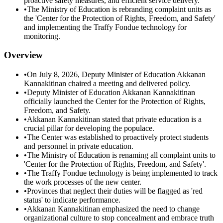
proactive safety measures, and efficient service delivery.
•
The Ministry of Education is rebranding complaint units as
the 'Center for the Protection of Rights, Freedom, and Safety'
and implementing the Traffy Fondue technology for
monitoring.
Overview
•
On July 8, 2026, Deputy Minister of Education Akkanan
Kannakitinan chaired a meeting and delivered policy.
•
Deputy Minister of Education Akkanan Kannakitinan
officially launched the Center for the Protection of Rights,
Freedom, and Safety.
•
Akkanan Kannakitinan stated that private education is a
crucial pillar for developing the populace.
•
The Center was established to proactively protect students
and personnel in private education.
•
The Ministry of Education is renaming all complaint units to
'Center for the Protection of Rights, Freedom, and Safety'.
•
The Traffy Fondue technology is being implemented to track
the work processes of the new center.
•
Provinces that neglect their duties will be flagged as 'red
status' to indicate performance.
•
Akkanan Kannakitinan emphasized the need to change
organizational culture to stop concealment and embrace truth